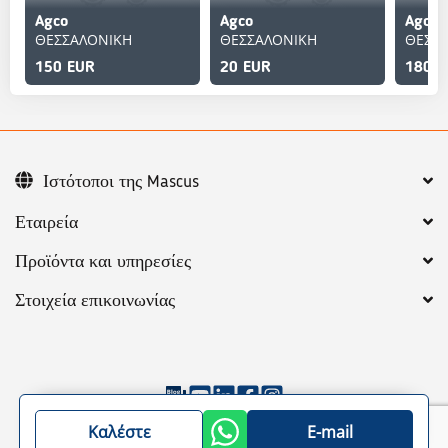
Agco
Agco
Agco
ΘΕΣΣΑΛΟΝΙΚΗ
ΘΕΣΣΑΛΟΝΙΚΗ
ΘΕΣΣ
150 EUR
20 EUR
180 E
Ιστότοποι της Mascus
Εταιρεία
Προϊόντα και υπηρεσίες
Στοιχεία επικοινωνίας
©
2026
Mascus
Γενικοί Όροι
Privacy policy
Καλέστε
E-mail