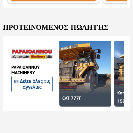
ΠΡΟΤΕΙΝΌΜΕΝΟΣ ΠΩΛΗΤΉΣ
PAPAIOANNOY
MACHINERY
Δείτε όλες τις
αγγελίες
Komats
CAT 777F
150.00