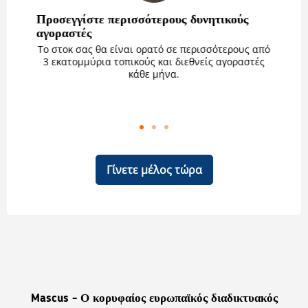
ά μας
Προσεγγίστε περισσότερους δυνητικούς
Ανεβάσ
αγοραστές
σας
στές θα
έσω
Το στοκ σας θα είναι ορατό σε περισσότερους από
Το Σ
pp. Αν
3 εκατομμύρια τοπικούς και διεθνείς αγοραστές
διευκολ
 ομάδα
κάθε μήνα.
σει.
διαφημ
Γίνετε μέλος τώρα
Mascus - Ο κορυφαίος ευρωπαϊκός διαδικτυακός