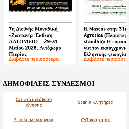
7η Διεθνής Μοναδική
Η Mascus στην 31η
«Ζωντανή» Έκθεση
Agrotica (Περίπτερο
ΛΑΤΟΜΕΙΟ _ 29-31
stand5b): Η ψηφια
Μαΐου 2026, Λιτόχωρο
για τον εκσυγχρονισ
Πιερίας
Eλληνικής γεωργίας
Διαβάστε περισσότερα
Διαβάστε περισσότε
ΔΗΜΟΦΙΛΕΊΣ ΣΎΝΔΕΣΜΟΙ
Carraro μετάδοση
Scania κινητήρες
κίνησης
Scania ηλεκτρονικά
CAT κινητήρες