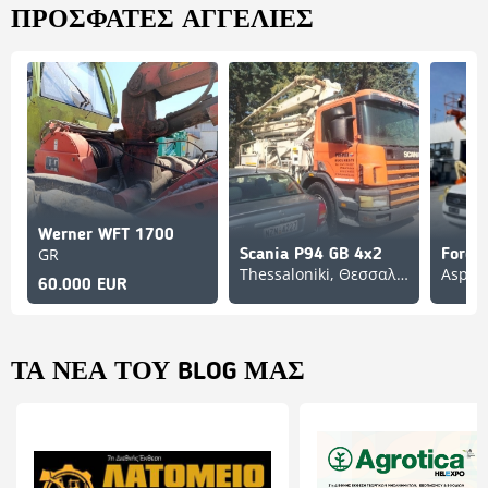
ΠΡΌΣΦΑΤΕΣ ΑΓΓΕΛΊΕΣ
Werner WFT 1700
GR
Scania P94 GB 4x2
Ford 
Thessaloniki, Θεσσαλονίκη, GR
60.000 EUR
ΤΑ ΝΈΑ ΤΟΥ BLOG ΜΑΣ