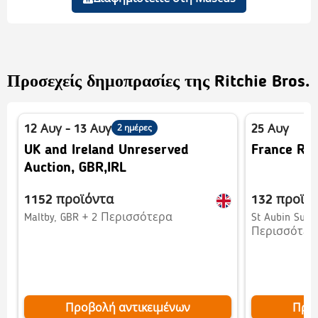
Προσεχείς δημοπρασίες της Ritchie Bros.
2 ημέρες
12 Αυγ - 13 Αυγ
25 Αυγ
UK and Ireland Unreserved
France Res
Auction, GBR,IRL
1152 προϊόντα
Προεπισκόπηση
132 προϊό
Προεπι
Maltby, GBR + 2 Περισσότερα
St Aubin Sur G
Περισσότερ
Προβολή αντικειμένων
Προβ