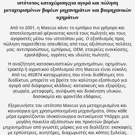
ιστότοπος καταχώρισης​για αγορά και πώληση
μεταχειρισμένων βαρέων μηχανημάτων και βιομηχανικών
οχημάτων
Από το 2001, η Mascus κάνει το εμπόριο πιο γρήγορο και
αποτελεσματικό φέρνοντας κοντά τους πωλητές και τους
αγοραστές μέσω του ιστοτόπου μας. Ο εξοπλισμός προς
πώληση παρατίθεται απευθείας από τους αξιόπιστους πελάτες
μας: αντιπροσώπους, εμπόρους, OEM, εταιρείες ενοικίασης,
εργολάβους, αγρότες και ιδιώτες πωλητές.
Η αναζήτηση κατασκευαστικών μηχανημάτων, οχημάτων,
τρακτέρ ή αγροτικού εξοπλισμού στη Mascus είναι εύκολη.
Από τις 492874 καταχωρίσεις που είναι διαθέσιμες στο
διαδίκτυο, μπορείτε να βρείτε τον καλύτερο εξοπλισμό για
αγορά από διάφορους κλάδους: κατασκευές και εξορύξεις,
γεωργία, μεταφορές, ανύψωση και διακίνηση υλικών,
δασοκομία και φροντίδα εδάφους.
Εξερευνήστε τον ιστότοπο Mascus για μεταχειρισμένα και
καινούργια (μη χρησιμοποιημένα) μηχανήματα, όπου κάθε
μέρα εμφανίζονται ολοκαίνουργια αντικείμενα! Υπάρχει μια
μεγάλη ποικιλία αξιόπιστων και προσιτών βαρέων
μηχανημάτων από γνωστές μάρκες για να διαλέξετε: εκσκαφείς
με ερπύστριες, κινητήρες, διαχωριστές και κόπτες ξυλείας,