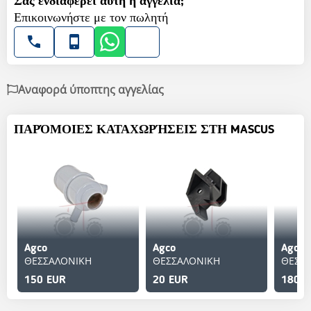
Σας ενδιαφέρει αυτή η αγγελία;
Επικοινωνήστε με τον πωλητή
Αναφορά ύποπτης αγγελίας
ΠΑΡΌΜΟΙΕΣ ΚΑΤΑΧΩΡΉΣΕΙΣ ΣΤΗ MASCUS
Agco
Agco
Agco
ΘΕΣΣΑΛΟΝΙΚΗ
ΘΕΣΣΑΛΟΝΙΚΗ
ΘΕΣΣ
150 EUR
20 EUR
180 E