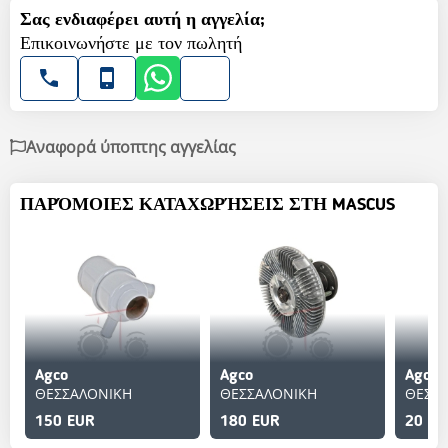
Σας ενδιαφέρει αυτή η αγγελία;
Επικοινωνήστε με τον πωλητή
Αναφορά ύποπτης αγγελίας
ΠΑΡΌΜΟΙΕΣ ΚΑΤΑΧΩΡΉΣΕΙΣ ΣΤΗ MASCUS
Agco
Agco
Agco
ΘΕΣΣΑΛΟΝΙΚΗ
ΘΕΣΣΑΛΟΝΙΚΗ
ΘΕΣΣ
150 EUR
180 EUR
20 EU