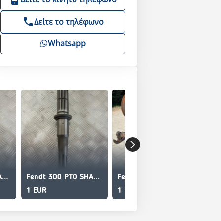
Δείτε το τηλέφωνο
Whatsapp
Fendt 300 PTO SHAFT/ZAPFWELLE
Fendt 300 PTO SHAFT/ZAPFWELLE
Fendt 313 FRONT HYDRAULICS AND PTO
1 EUR
1 EUR
1 