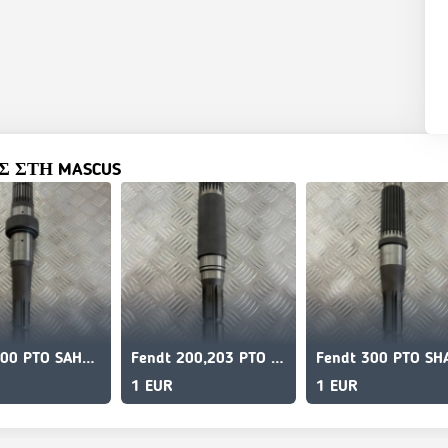
 ΣΤΗ MASCUS
Fendt 500 PTO SAHFT/ZAPFWELLE
Fendt 200,203 PTO SHAFT/ZAPFWELLE
1 EUR
1 EUR