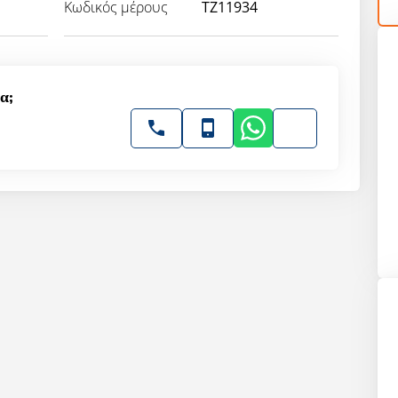
Κωδικός μέρους
TZ11934
α;