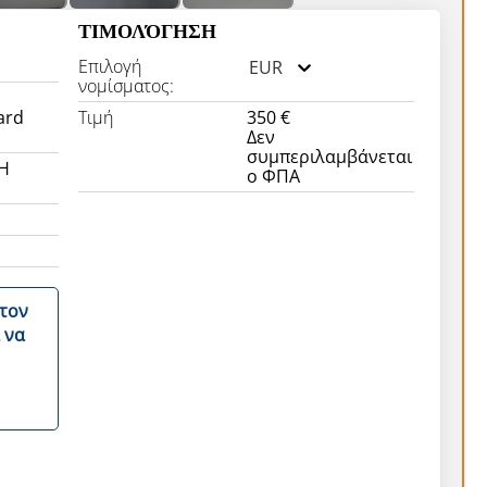
ΤΙΜΟΛΌΓΗΣΗ
Επιλογή
EUR
νομίσματος:
oard
Τιμή
350 €
Δεν
συμπεριλαμβάνεται
Η
ο ΦΠΑ
στον