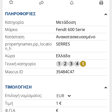
ΠΛΗΡΟΦΟΡΊΕΣ
Κατηγορία
Μετάδοση
Μάρκα
Fendt 600 Serie
Κατάσταση
Ανακατασκευασμένο
propertynames.pp_locatio
SERRES
n_h
Χώρα
Ελλάδα
Γενική κατηγορία
1
2
3
4
5
Mascus ID
35484C47
ΤΙΜΟΛΌΓΗΣΗ
Επιλογή νομίσματος:
EUR
Τιμή
1 €
Φ.Π.Α
€