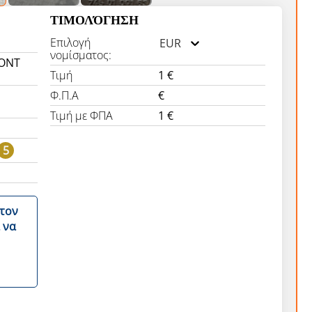
ΤΙΜΟΛΌΓΗΣΗ
Επιλογή
EUR
νομίσματος:
RONT
Τιμή
1 €
Φ.Π.Α
€
Τιμή με ΦΠΑ
1 €
5
στον