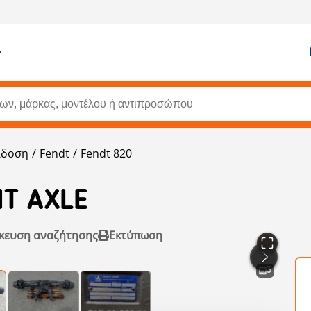
άδοση
Fendt
Fendt 820
NT AXLE
κευση αναζήτησης
Εκτύπωση
3