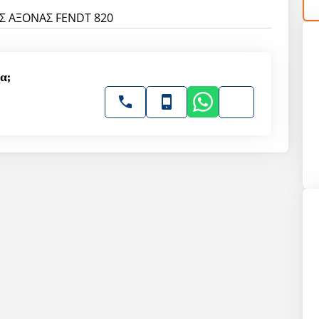
 ΑΞΟΝΑΣ FENDT 820
α;