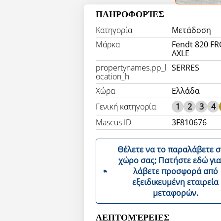
ΠΛΗΡΟΦΟΡΊΕΣ
Κατηγορία
Μετάδοση
Μάρκα
Fendt 820 F
AXLE
propertynames.pp_l
SERRES
ocation_h
Χώρα
Ελλάδα
Γενική κατηγορία
1
2
3
4
Mascus ID
3F810676
Θέλετε να το παραλάβετε 
χώρο σας; Πατήστε εδώ για να
λάβετε προσφορά από
εξειδικευμένη εταιρεία
μεταφορών.
ΛΕΠΤΟΜΈΡΕΙΕΣ