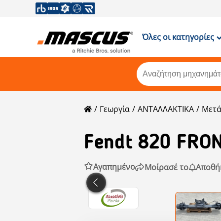
Όλες οι κατηγορίες
Γεωργία
ΑΝΤΑΛΛΑΚΤΙΚΑ
Μετ
Fendt
820 FRO
Αγαπημένο
Μοίρασέ το
Αποθή