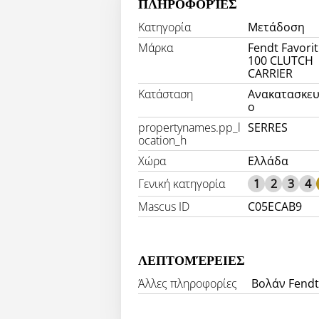
ΠΛΗΡΟΦΟΡΊΕΣ
Κατηγορία
Μετάδοση
Μάρκα
Fendt Favorit
100 CLUTCH
CARRIER
Κατάσταση
Ανακατασκε
ο
propertynames.pp_l
SERRES
ocation_h
Χώρα
Ελλάδα
Γενική κατηγορία
1
2
3
4
Mascus ID
C05ECAB9
ΛΕΠΤΟΜΈΡΕΙΕΣ
Άλλες πληροφορίες
Βολάν Fendt 