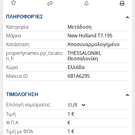
ΠΛΗΡΟΦΟΡΊΕΣ
Κατηγορία
Μετάδοση
Μάρκα
New Holland T7.195
Κατάσταση
Αποσυναρμολογημένο
propertynames.pp_locatio
THESSALONIKI,
n_h
Θεσσαλονίκη
Χώρα
Ελλάδα
Mascus ID
6B1A6295
ΤΙΜΟΛΌΓΗΣΗ
Επιλογή νομίσματος:
EUR
Τιμή
1 €
Φ.Π.Α
€
Τιμή με ΦΠΑ
1 €