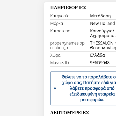
ΠΛΗΡΟΦΟΡΊΕΣ
Κατηγορία
Μετάδοση
Μάρκα
New Holland 
Κατάσταση
Καινούργιο/
Αχρησιμοποί
propertynames.pp_l
THESSALONIK
ocation_h
Θεσσαλονίκ
Χώρα
Ελλάδα
Mascus ID
9E6D9048
Θέλετε να το παραλάβετε 
χώρο σας; Πατήστε εδώ για να
λάβετε προσφορά από
εξειδικευμένη εταιρεία
μεταφορών.
ΛΕΠΤΟΜΈΡΕΙΕΣ