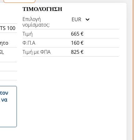
ΤΙΜΟΛΌΓΗΣΗ
Επιλογή
EUR
νομίσματος:
TS 100
Τιμή
665 €
ητο
Φ.Π.Α
160 €
I,
Τιμή με ΦΠΑ
825 €
η
στον