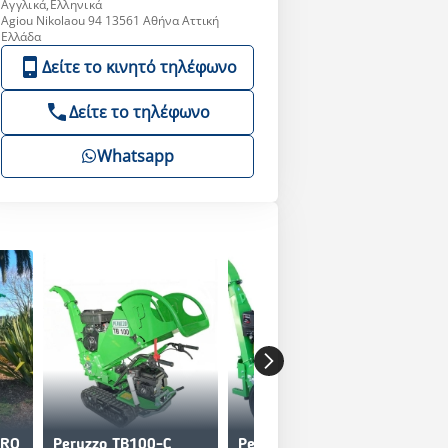
Αγγλικά,Ελληνικά
Agiou Nikolaou 94 13561 Αθήνα Αττική
Ελλάδα
Δείτε το κινητό τηλέφωνο
Δείτε το τηλέφωνο
Whatsapp
PRO
Peruzzo TB100-C
Peruzzo TB100
Per