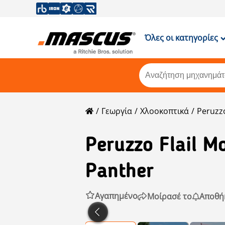
Όλες οι κατηγορίες
Γεωργία
Χλοοκοπτικά
Peruzz
Peruzzo
Flail M
Panther
Αγαπημένο
Μοίρασέ το
Αποθή