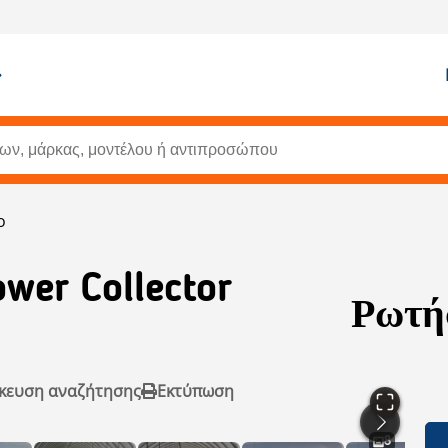
o
ower Collector
Ρωτήσ
κευση αναζήτησης
Εκτύπωση
8