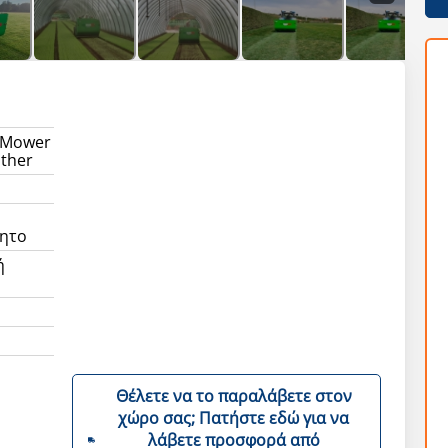
l Mower
nther
ητο
ή
Θέλετε να το παραλάβετε στον
χώρο σας; Πατήστε εδώ για να
λάβετε προσφορά από