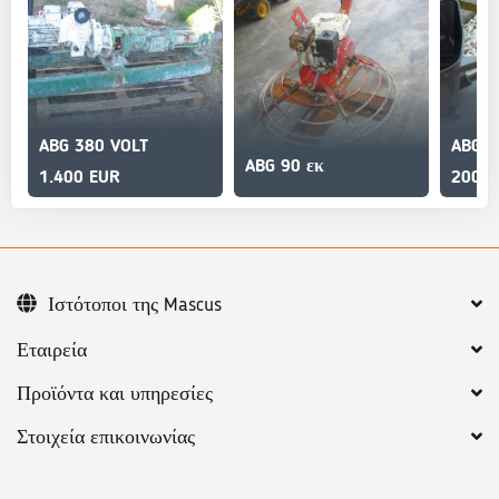
ABG 380 VOLT
ABG 2
ABG 90 εκ
1.400 EUR
200 E
Ιστότοποι της Mascus
Εταιρεία
Προϊόντα και υπηρεσίες
Στοιχεία επικοινωνίας