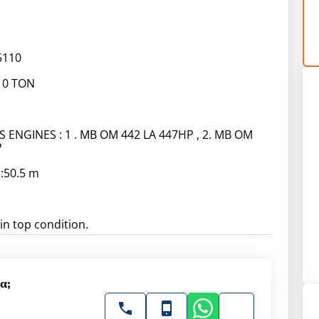
5110
10 TON
 ENGINES : 1 . MB OM 442 LA 447HP , 2. MB OM
P
:50.5 m
in top condition.
α;