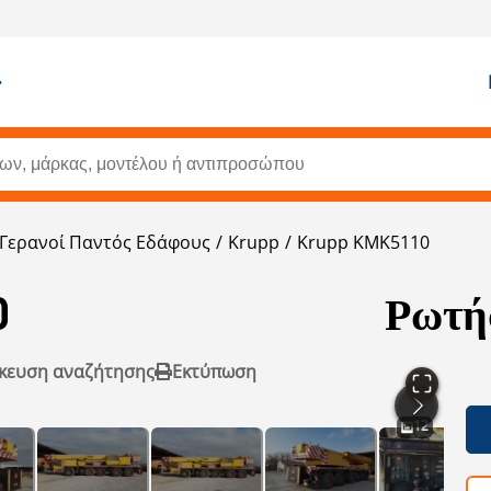
Γερανοί Παντός Εδάφους
Krupp
Krupp KMK5110
0
Ρωτήσ
κευση αναζήτησης
Εκτύπωση
12