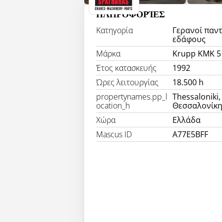
ΠΛΗΡΟΦΟΡΊΕΣ
Κατηγορία
Γερανοί παν
εδάφους
Μάρκα
Krupp KMK 5
Έτος κατασκευής
1992
Ώρες λειτουργίας
18.500 h
propertynames.pp_l
Thessaloniki,
ocation_h
Θεσσαλονίκ
Χώρα
Ελλάδα
Mascus ID
A77E5BFF