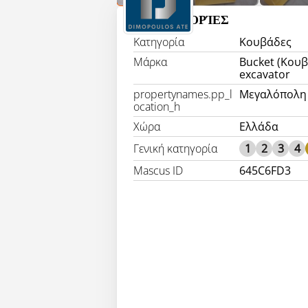
ΠΛΗΡΟΦΟΡΊΕΣ
Κατηγορία
Κουβάδες
Μάρκα
Bucket (Κουβ
excavator
propertynames.pp_l
Μεγαλόπολη
ocation_h
Χώρα
Ελλάδα
Γενική κατηγορία
1
2
3
4
Mascus ID
645C6FD3