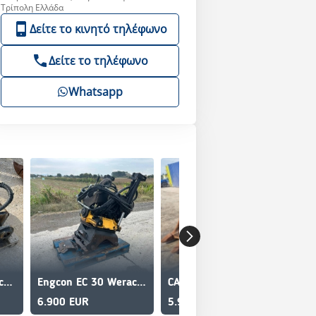
Τρίπολη Ελλάδα
Δείτε το κινητό τηλέφωνο
Δείτε το τηλέφωνο
Whatsapp
CAT Caterpillar-Quick coupler
Engcon EC 30 Werachrt quick coupler
CAT Κουβας Cat 345-349
Vol
6.900 EUR
5.900 EUR
1 