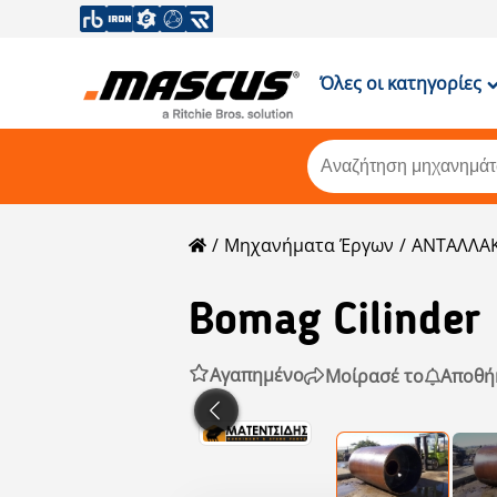
Όλες οι κατηγορίες
Μηχανήματα Έργων
ΑΝΤΑΛΛΑΚ
Bomag
Cilinder
Αγαπημένο
Μοίρασέ το
Αποθή