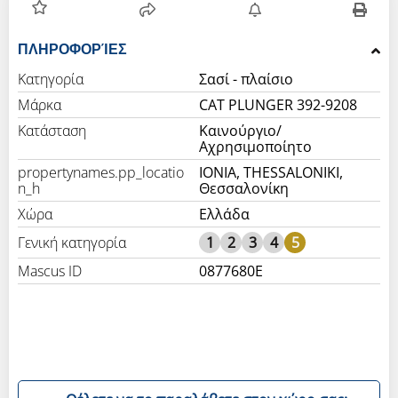
ΠΛΗΡΟΦΟΡΊΕΣ
Κατηγορία
Σασί - πλαίσιο
Μάρκα
CAT PLUNGER 392-9208
Κατάσταση
Καινούργιο/
Αχρησιμοποίητο
propertynames.pp_locatio
IONIA, THESSALONIKI,
n_h
Θεσσαλονίκη
Χώρα
Ελλάδα
Γενική κατηγορία
1
2
3
4
5
Mascus ID
0877680E