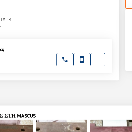
Y : 4
.
α;
 ΣΤΗ MASCUS