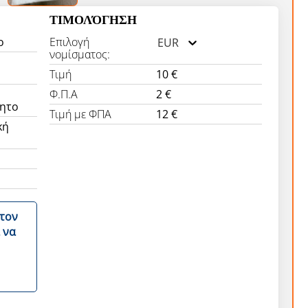
ΤΙΜΟΛΌΓΗΣΗ
ο
Επιλογή
EUR
νομίσματος:
Τιμή
10 €
Φ.Π.Α
2 €
ητο
Τιμή με ΦΠΑ
12 €
κή
στον