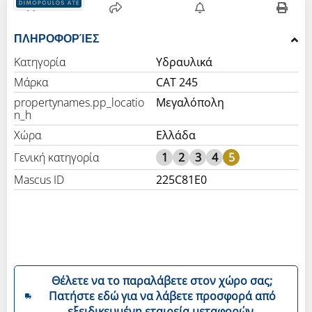
ΠΛΗΡΟΦΟΡΊΕΣ
Κατηγορία
Υδραυλικά
Μάρκα
CAT 245
propertynames.pp_locatio
Μεγαλόπολη
n_h
Χώρα
Ελλάδα
Γενική κατηγορία
1
2
3
4
5
Mascus ID
225C81E0
Θέλετε να το παραλάβετε στον χώρο σας;
Πατήστε εδώ για να λάβετε προσφορά από
εξειδικευμένη εταιρεία μεταφορών.