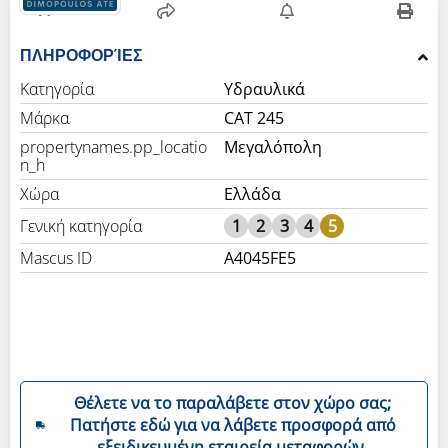
ΠΛΗΡΟΦΟΡΊΕΣ
Κατηγορία
Υδραυλικά
Μάρκα
CAT 245
propertynames.pp_locatio
Μεγαλόπολη
n_h
Χώρα
Ελλάδα
Γενική κατηγορία
1
2
3
4
5
Mascus ID
A4045FE5
Θέλετε να το παραλάβετε στον χώρο σας;
Πατήστε εδώ για να λάβετε προσφορά από
εξειδικευμένη εταιρεία μεταφορών.