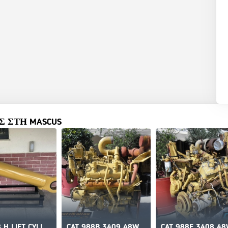
 ΣΤΗ MASCUS
CAT 988 H LIFT CYLINDER REBUILT
CAT 988B 3409 48W ENGINE FOR WHEEL LOADER