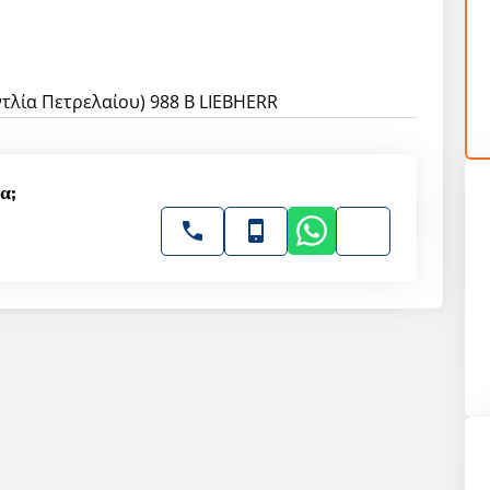
ντλία Πετρελαίου) 988 B LIEBHERR
α;