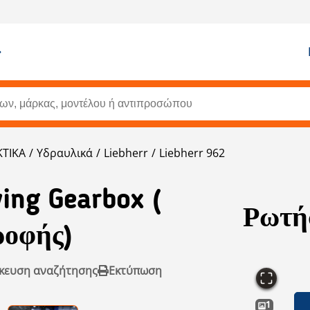
ΤΙΚΑ
Υδραυλικά
Liebherr
Liebherr 962
ing Gearbox (
Ρωτήσ
ροφής)
κευση αναζήτησης
Εκτύπωση
1