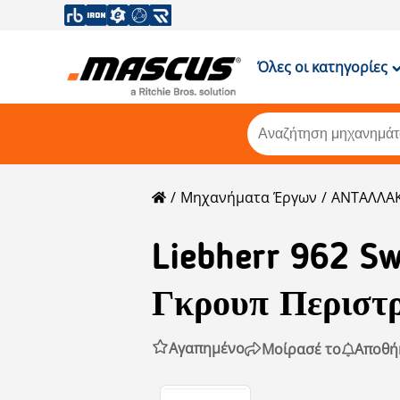
Όλες οι κατηγορίες
Μηχανήματα Έργων
ΑΝΤΑΛΛΑΚ
Liebherr
962 Sw
Γκρουπ Περιστ
Αγαπημένο
Μοίρασέ το
Αποθή