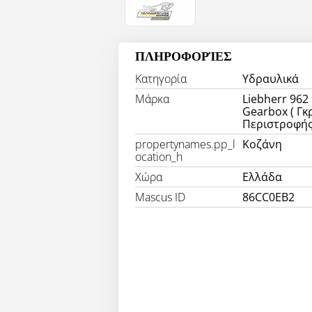
ΠΛΗΡΟΦΟΡΊΕΣ
Κατηγορία
Υδραυλικά
Μάρκα
Liebherr 962
Gearbox ( Γ
Περιστροφής
propertynames.pp_l
Κοζάνη
ocation_h
Χώρα
Ελλάδα
Mascus ID
86CC0EB2