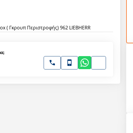
ox ( Γκρουπ Περιστροφής) 962 LIEBHERR
α;