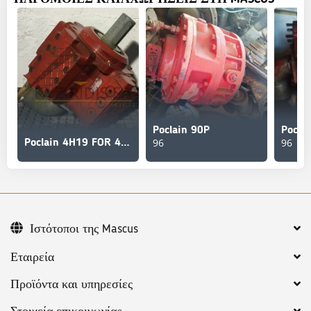
Poclain 90P
Pocla
96
96
Poclain 4H19 FOR 44 472
Ιστότοποι της Mascus
Εταιρεία
Προϊόντα και υπηρεσίες