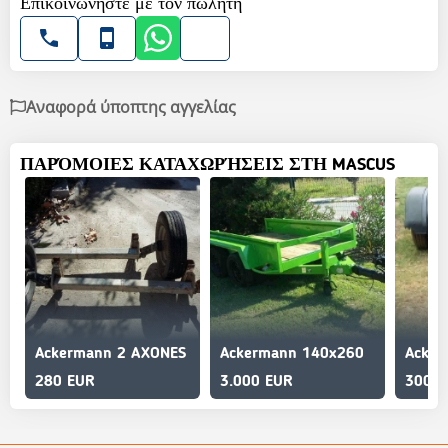
Επικοινωνήστε με τον πωλητή
Αναφορά ύποπτης αγγελίας
ΠΑΡΌΜΟΙΕΣ ΚΑΤΑΧΩΡΉΣΕΙΣ ΣΤΗ MASCUS
Ackermann 2 AXONES
Ackermann 140x260
Acker
280 EUR
3.000 EUR
300 E