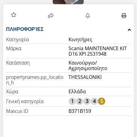
ΠΛΗΡΟΦΟΡΊΕΣ
Κατηγορία
Κινητήρες
Μάρκα
Scania MAINTENANCE KIT
D16 XPI 2531948
Κατάσταση
Καινούργιο/
Αχρησιμοποίητο
propertynames.pp_locatio
THESSALONIKI
n_h
Χώρα
Ελλάδα
Γενική κατηγορία
1
2
3
4
5
Mascus ID
B371B159