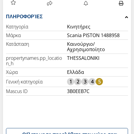
ΠΛΗΡΟΦΟΡΊΕΣ
Κατηγορία
Κινητήρες
Μάρκα
Scania PISTON 1488958
Κατάσταση
Καινούργιο/
Αχρησιμοποίητο
propertynames.pp_locatio
THESSALONIKI
n_h
Χώρα
Ελλάδα
Γενική κατηγορία
1
2
3
4
5
Mascus ID
3B0EEB7C