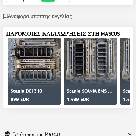
Αναφορά ύποπτης αγγελίας
ΠΑΡΌΜΟΙΕΣ ΚΑΤΑΧΩΡΉΣΕΙΣ ΣΤΗ MASCUS
Scania DC1310
Scania SCANIA EMS S8 EURO 6
Scani
999 EUR
1.499 EUR
1.499
Ιστότοποι της Mascus