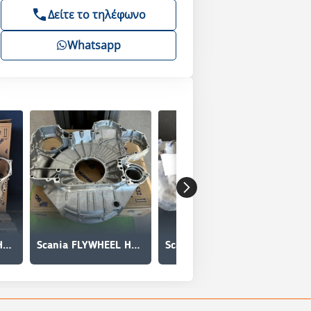
Δείτε το τηλέφωνο
Whatsapp
Scania FLYWHEEL HOUSING 2920377
Scania FLYWHEEL HOUSING DC9/DC13 2920377
Scania BADGE V8 1892316