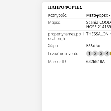
ΠΛΗΡΟΦΟΡΊΕΣ
Κατηγορία
Μεταφορές -
Μάρκα
Scania COOL
HOSE 21413
propertynames.pp_l
THESSALONIK
ocation_h
Χώρα
Ελλάδα
Γενική κατηγορία
1
2
3
4
Mascus ID
6326B18A