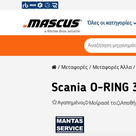
Όλες οι κατηγορίες
Μεταφορές
Μεταφορές Άλλα
Scania
O-RING 
Αγαπημένο
Μοίρασέ το
Αποθή