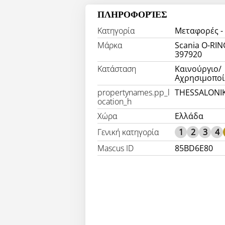
ΠΛΗΡΟΦΟΡΊΕΣ
Κατηγορία
Μεταφορές -
Μάρκα
Scania O-RIN
397920
Κατάσταση
Καινούργιο/
Αχρησιμοποί
propertynames.pp_l
THESSALONIK
ocation_h
Χώρα
Ελλάδα
Γενική κατηγορία
1
2
3
4
Mascus ID
85BD6E80