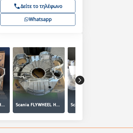
Δείτε το τηλέφωνο
Whatsapp
Scania FLYWHEEL HOUSING 2920377
Scania FLYWHEEL HOUSING DC9/DC13 2920377
Scania BADGE V8 1892316