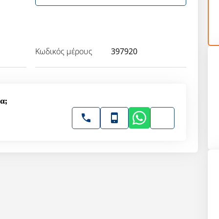
Κωδικός μέρους
397920
α;