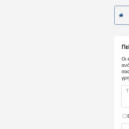
Πε
Οι 
ανά
σας
γρ