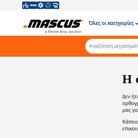
Όλες οι κατηγορίες
Η 
Δεν ήτ
ορθογρ
μας γι
Κάποιο
επικοι