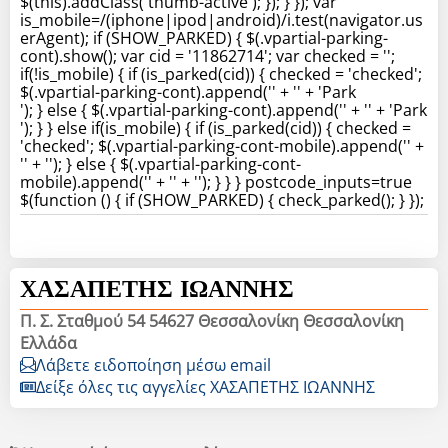
$(this).addClass('thumb-active'); }); } }); var
is_mobile=/(iphone|ipod|android)/i.test(navigator.us
erAgent); if (SHOW_PARKED) { $(.vpartial-parking-
cont).show(); var cid = '11862714'; var checked = '';
if(!is_mobile) { if (is_parked(cid)) { checked = 'checked';
$(.vpartial-parking-cont).append('' + '' + 'Park
'); } else { $(.vpartial-parking-cont).append('' + '' + 'Park
'); } } else if(is_mobile) { if (is_parked(cid)) { checked =
'checked'; $(.vpartial-parking-cont-mobile).append('' +
'' + ''); } else { $(.vpartial-parking-cont-
mobile).append('' + '' + ''); } } } postcode_inputs=true
$(function () { if (SHOW_PARKED) { check_parked(); } });
ΧΑΣΑΠΕΤΗΣ ΙΩΑΝΝΗΣ
Π. Σ. Σταθμού 54 54627 Θεσσαλονίκη Θεσσαλονίκη
Ελλάδα
Λάβετε ειδοποίηση μέσω email
Δείξε όλες τις αγγελίες ΧΑΣΑΠΕΤΗΣ ΙΩΑΝΝΗΣ