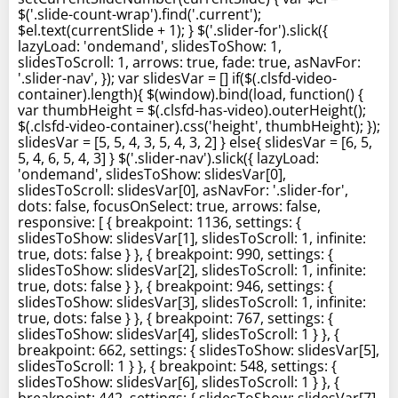
$('.slide-count-wrap').find('.current');
$el.text(currentSlide + 1); } $('.slider-for').slick({
lazyLoad: 'ondemand', slidesToShow: 1,
slidesToScroll: 1, arrows: true, fade: true, asNavFor:
'.slider-nav', }); var slidesVar = [] if($(.clsfd-video-
container).length){ $(window).bind(load, function() {
var thumbHeight = $(.clsfd-has-video).outerHeight();
$(.clsfd-video-container).css('height', thumbHeight); });
slidesVar = [5, 5, 4, 3, 5, 4, 3, 2] } else{ slidesVar = [6, 5,
5, 4, 6, 5, 4, 3] } $('.slider-nav').slick({ lazyLoad:
'ondemand', slidesToShow: slidesVar[0],
slidesToScroll: slidesVar[0], asNavFor: '.slider-for',
dots: false, focusOnSelect: true, arrows: false,
responsive: [ { breakpoint: 1136, settings: {
slidesToShow: slidesVar[1], slidesToScroll: 1, infinite:
true, dots: false } }, { breakpoint: 990, settings: {
slidesToShow: slidesVar[2], slidesToScroll: 1, infinite:
true, dots: false } }, { breakpoint: 946, settings: {
slidesToShow: slidesVar[3], slidesToScroll: 1, infinite:
true, dots: false } }, { breakpoint: 767, settings: {
slidesToShow: slidesVar[4], slidesToScroll: 1 } }, {
breakpoint: 662, settings: { slidesToShow: slidesVar[5],
slidesToScroll: 1 } }, { breakpoint: 548, settings: {
slidesToShow: slidesVar[6], slidesToScroll: 1 } }, {
breakpoint: 442, settings: { slidesToShow: slidesVar[7],