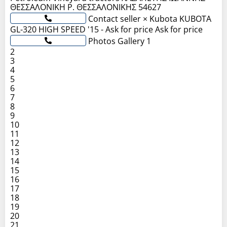
ΘΕΣΣΑΛΟΝΙΚΗ P. ΘΕΣΣΑΛΟΝΙΚΗΣ 54627
Contact seller × Kubota KUBOTA
GL-320 HIGH SPEED '15 - Ask for price Ask for price
Photos Gallery 1
2
3
4
5
6
7
8
9
10
11
12
13
14
15
16
17
18
19
20
21