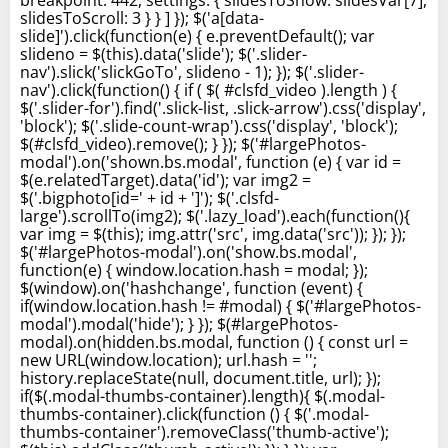
slidesToScroll: 3 } } ] }); $('a[data-
slide]').click(function(e) { e.preventDefault(); var
slideno = $(this).data('slide'); $('.slider-
nav').slick('slickGoTo', slideno - 1); }); $('.slider-
nav').click(function() { if ( $( #clsfd_video ).length ) {
$('.slider-for').find('.slick-list, .slick-arrow').css('display',
'block'); $('.slide-count-wrap').css('display', 'block');
$(#clsfd_video).remove(); } }); $('#largePhotos-
modal').on('shown.bs.modal', function (e) { var id =
$(e.relatedTarget).data('id'); var img2 =
$('.bigphoto[id=' + id + ']'); $('.clsfd-
large').scrollTo(img2); $('.lazy_load').each(function(){
var img = $(this); img.attr('src', img.data('src')); }); });
$('#largePhotos-modal').on('show.bs.modal',
function(e) { window.location.hash = modal; });
$(window).on('hashchange', function (event) {
if(window.location.hash != #modal) { $('#largePhotos-
modal').modal('hide'); } }); $(#largePhotos-
modal).on(hidden.bs.modal, function () { const url =
new URL(window.location); url.hash = '';
history.replaceState(null, document.title, url); });
if($(.modal-thumbs-container).length){ $(.modal-
thumbs-container).click(function () { $('.modal-
thumbs-container').removeClass('thumb-active');