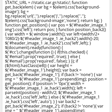
STATIC_URL = //static.car.gr/static/; function
get_back(elem) { var bg = $(elem).css('background-
image'); bg =
bg.replace('url(','').replace(')','').replace('','');
$(elem).css('background-image','none'); return bg; }
function get_position() { var pos = $('#header_image_1
img').css('left'); return pos; } function position_back2()
{ var width = $( window ).width(); var left=(width/2+
1080/2)-$('#header_image_1 .ie_hack2').width()-20;
$('#header_image_1 .ie_hack2').css('left',left); }
$(document).ready(function() {
$('#cc').change(function () { if(this.checked) {
$('#email').prop('required', true); } else {
$('#email').prop('required', false); } }); if
($(html).hasClass(ie8)) { var height =
$('#header_image_1').height(); var back =
get_back('#header_image_1'); if (back != 'none') { var
img = '' $('#header_image_1').prepend(img); position =
get_position(); if (position != '0px'){ width =
$('#header_image_1 .ie_hack').width(); left =
parseInt(position) - width/2; $('#header_image_1
.ie_hack').css('left',left); } else { $('#header_image_1
.ie_hack').css('left','auto'); } } var back2 =
get_back('#header_image_2'); if (back2 != 'none'){ var
img = '' $('#header_image_1').append(img);