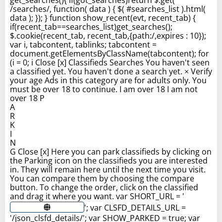
/searches/, function( data ) { $( #searches_list ).html(
data ); }); } function show_recent(evt, recent_tab) {
if(recent_tab==searches_list)get_searches();
$.cookie(recent_tab, recent_tab,{path:/,expires : 10});
var i, tabcontent, tablinks; tabcontent =
document.getElementsByClassName(tabcontent); for
(i = 0; i Close [x] Classifieds Searches You haven't seen
a classified yet. You haven't done a search yet. × Verify
your age Ads in this category are for adults only. You
must be over 18 to continue. I am over 18 I am not
over 18 P
A
R
K
I
N
G Close [x] Here you can park classifieds by clicking on
the Parking icon on the classifieds you are interested
in. They will remain here until the next time you visit.
You can compare them by choosing the compare
button. To change the order, click on the classified
and drag it where you want. var SHORT_URL = '
'; var CLSFD_DETAILS_URL =
'/json_clsfd_details/'; var SHOW_PARKED = true; var