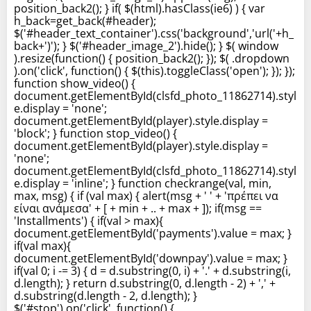
position_back2(); } if( $(html).hasClass(ie6) ) { var
h_back=get_back(#header);
$('#header_text_container').css('background','url('+h_
back+')'); } $('#header_image_2').hide(); } $( window
).resize(function() { position_back2(); }); $( .dropdown
).on('click', function() { $(this).toggleClass('open'); }); });
function show_video() {
document.getElementById(clsfd_photo_11862714).styl
e.display = 'none';
document.getElementById(player).style.display =
'block'; } function stop_video() {
document.getElementById(player).style.display =
'none';
document.getElementById(clsfd_photo_11862714).styl
e.display = 'inline'; } function checkrange(val, min,
max, msg) { if (val max) { alert(msg + ' ' + 'πρέπει να
είναι ανάμεσα' + [ + min + .. + max + ]); if(msg ==
'Installments') { if(val > max){
document.getElementById('payments').value = max; }
if(val max){
document.getElementById('downpay').value = max; }
if(val 0; i -= 3) { d = d.substring(0, i) + '.' + d.substring(i,
d.length); } return d.substring(0, d.length - 2) + ',' +
d.substring(d.length - 2, d.length); }
$('#stop').on('click', function() {