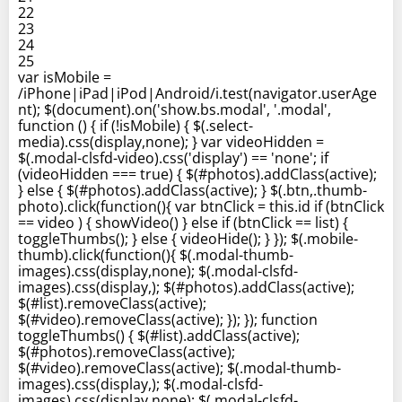
22
23
24
25
var isMobile =
/iPhone|iPad|iPod|Android/i.test(navigator.userAge
nt); $(document).on('show.bs.modal', '.modal',
function () { if (!isMobile) { $(.select-
media).css(display,none); } var videoHidden =
$(.modal-clsfd-video).css('display') == 'none'; if
(videoHidden === true) { $(#photos).addClass(active);
} else { $(#photos).addClass(active); } $(.btn,.thumb-
photo).click(function(){ var btnClick = this.id if (btnClick
== video ) { showVideo() } else if (btnClick == list) {
toggleThumbs(); } else { videoHide(); } }); $(.mobile-
thumb).click(function(){ $(.modal-thumb-
images).css(display,none); $(.modal-clsfd-
images).css(display,); $(#photos).addClass(active);
$(#list).removeClass(active);
$(#video).removeClass(active); }); }); function
toggleThumbs() { $(#list).addClass(active);
$(#photos).removeClass(active);
$(#video).removeClass(active); $(.modal-thumb-
images).css(display,); $(.modal-clsfd-
images).css(display,none); $(.modal-clsfd-