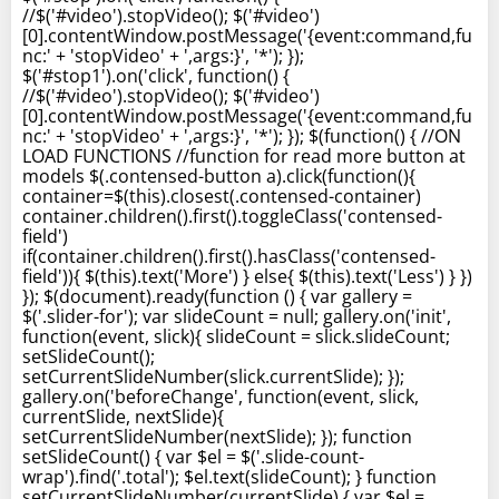
//$('#video').stopVideo(); $('#video')
[0].contentWindow.postMessage('{event:command,fu
nc:' + 'stopVideo' + ',args:}', '*'); });
$('#stop1').on('click', function() {
//$('#video').stopVideo(); $('#video')
[0].contentWindow.postMessage('{event:command,fu
nc:' + 'stopVideo' + ',args:}', '*'); }); $(function() { //ON
LOAD FUNCTIONS //function for read more button at
models $(.contensed-button a).click(function(){
container=$(this).closest(.contensed-container)
container.children().first().toggleClass('contensed-
field')
if(container.children().first().hasClass('contensed-
field')){ $(this).text('More') } else{ $(this).text('Less') } })
}); $(document).ready(function () { var gallery =
$('.slider-for'); var slideCount = null; gallery.on('init',
function(event, slick){ slideCount = slick.slideCount;
setSlideCount();
setCurrentSlideNumber(slick.currentSlide); });
gallery.on('beforeChange', function(event, slick,
currentSlide, nextSlide){
setCurrentSlideNumber(nextSlide); }); function
setSlideCount() { var $el = $('.slide-count-
wrap').find('.total'); $el.text(slideCount); } function
setCurrentSlideNumber(currentSlide) { var $el =