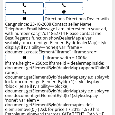
,
Directions Directions Dealer with
Car.gr since: 23-10-2008 Contact seller Name
Telephone Email Message I am interested in your ad,
with number car.gr/d11862714 Please contact me.
Best Regards function showDealerMap(){ var
visibility=document.getElementById(dealerMap).style.
display; if (visibility==none){ var iframe =
document.createElement('iframe'); iframe.src = '
'; iframe.width = 100%;
iframe.height = 250px; iframe.id = dealermapinside;
document.getElementById(dealerMap).appendChild(if
rame);
document.getElementById(dealerMap).style.display=b
lock; document.getElementById(tr1).style.display =
'block'; }else if (visibility==block){
document.getElementById(dealerMap).style.display=n
one document.getElementById(tr1).style.display =
'none'; var elem =
document.getElementById(dealermapinside);
elem.remove(); } } Ask for price 1 / 2015 1,570 hrs
Petroleum Vineyard tractors ΧΑΣΑΠΕΤΗΣ ΙΩΑΝΝΗΣ