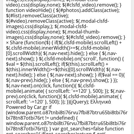
video).css(display,none); $(#clsfd_video).remove(); }
function videoHide() { $(#photos).addClass(active);
$(#list).removeClass(active);
$(#video).removeClass(active); $(.modal-clsfd-
images).css(display,); $(.modal-clsfd-
video).css(display,none); $(.modal-thumb-
images).css(display,none); $(#clsfd_video).remove(); }
× Share (function($) { if($(.clsfd-mobile).scrollLeft() +
$(.clsfd-mobile).innerWidth()>=$(.clsfd-mobile)
[0].scrollWidth){ $(.nav-next).hide(); } else { $(.nav-
next).show(); } $(.clsfd-mobile).on('scroll', function() {
$val = $(this).scrollLeft(); if($(this).scrollLeft() +
$(this).innerWidth()>=$(this)[0].scrollWidth){ $(.nav-
next).hide(); } else { $(.nav-next).show(); } if($val == 0){
$(.nav-prev).hide(); } else { $(.nav-prev).show(); } });
$(.nav-next).on(click, function(){ $(.clsfd-
mobile).animate( { scrollLeft: '+=120' }, 500); }); $(.nav-
prev).on(click, function(){ $(.clsfd-mobile).animate( {
scrollLeft: '-=120' }, 500); }); })(jQuery); Ελληνικά
Powered by Car.gr if
(window.parent.o87tnbi8ti76rvu7fbi87btru65bi8tbi76r
bi78tn87otbi76rt != undefined) {
window.parent.o87tnbi8ti76rvu7fbi87btru65bi8tbi76r
bi78tn87otbi76rt(); } var got_searches=false function
get_searches(){ if(got_searches)return $.get(