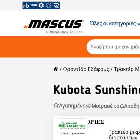
Όλες οι κατηγορίες
Φροντίδα Εδάφους
Τρακτέρ Μ
Kubota
Sunshin
Αγαπημένο
Μοίρασέ το
Αποθή
ΠΛΗΡΟΦΟΡΊΕΣ
Κατηγορία
Τρακτέρ μικ
διαστάσεων