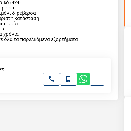
ικό (4x4)
ινητήρα
ιμόνι & ρεβέρσα
άριστη κατάσταση
μπαταρία
ice
α χρόνια
ε όλα τα παρελκόμενα εξαρτήματα
α;