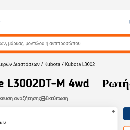
ικρών Διαστάσεων
Kubota
Kubota L3002
e L3002DT-M 4wd
Ρωτήσ
κευση αναζήτησης
Εκτύπωση
ρών